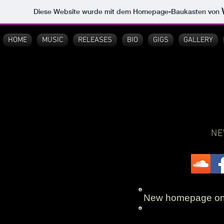
Diese Website wurde mit dem Homepage-Baukasten von
HOME
MUSIC
RELEASES
BIO
GIGS
GALLERY
N
New homepage onli