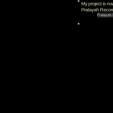
My project is n
Pralayah Record
Pralayah